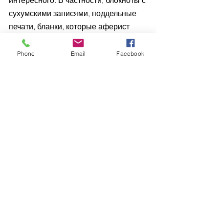
сухумскими записями, поддельные 
печати, бланки, которые аферист 
получил в абхазской типографии.
Phone
Email
Facebook
Основной прокол – подпись 
Брежнева, из-за которой и 
насторожились настоящие 
сотрудники КГБ, – аферист допустил 
из желания придать своей легенде 
больше веса и убедительности. А вот 
орфографических ошибок он просто 
не заметил, поскольку был не особо 
грамотен. Любопытно было бы 
почитать сожженные письма. 
Наверняка там было немало 
аналогичных «перлов», которые 