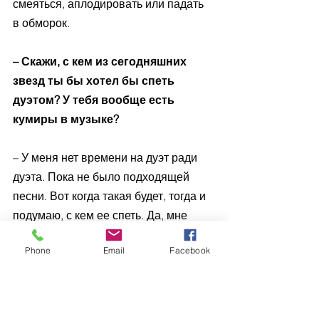
смеяться, аплодировать или падать 
в обморок.
– Скажи, с кем из сегодняшних 
звезд ты бы хотел бы спеть 
дуэтом? У тебя вообще есть 
кумиры в музыке?
– У меня нет времени на дуэт ради 
дуэта. Пока не было подходящей 
песни. Вот когда такая будет, тогда и 
подумаю, с кем ее спеть. Да, мне 
нравятся разные исполнители. Но 
Phone
Email
Facebook
зачем петь с ними в дуэте просто 
так?  Если артист решил с кем-то 
спеть дуэтом, но еще даже не знает, 
о чем петь – это такая корона, 