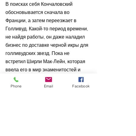
В поисках себя Кончаловский 
обосновывается сначала во 
Франции, а затем переезжает в 
Голливуд. Какой-то период времени, 
не найдя работы, он даже наладил 
бизнес по доставке черной икры для 
голливудских звезд. Пока не 
встретил Ширли Мак-Лейн, которая 
ввела его в мир знаменитостей и 
показала мир. Однако первую свою 
картину на «фабрике грез» режиссер 
Phone
Email
Facebook
снял благодаря актрисе Кински, 
нашедшей ему продюсера.
Спустя годы, в 1987 году, 
признанный кинематографист 
впервые приехал в Советский Союз 