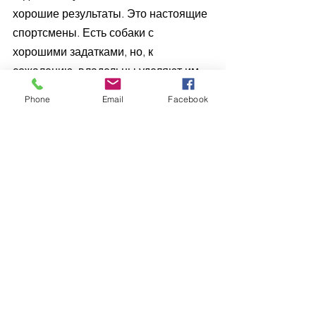
хорошие результаты. Это настоящие 
спортсмены. Есть собаки с 
хорошими задатками, но, к 
сожалению, владельцы уделяют им 
мало внимания в плане 
Phone
Email
Facebook
дрессировки. Есть еще отдельная 
категория, в которую входят люди с 
большим желанием заниматься ССВ, 
но у которых собаки боятся воды. 
Меня радует, что в Украине я 
увидела огромное желание 
развивать этот вид спорта. 