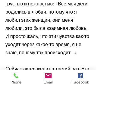
грустью и нежностью: «Все мои дети 
родились в любви, потому что я 
любил этих женщин, они меня 
любили, это была взаимная любовь. 
И просто жаль, что эти чувства как-то 
уходят через какое-то время, я не 
знаю, почему так происходит...» 
Сейчас актер женат в третий раз. Его 
избранница – Лаура Магазниеце, 
Phone
Email
Facebook
юрист по профессии, младше мужа 
на 30 лет. На одной из вечеринок 
Ивар заметил интересную девушку и 
подошел к ней со словами: «Вы 
похожи на Мону Лизу». «А вы похожи 
на Ивара Калныньша», – ответила 
Лаура. Несмотря на разницу в 