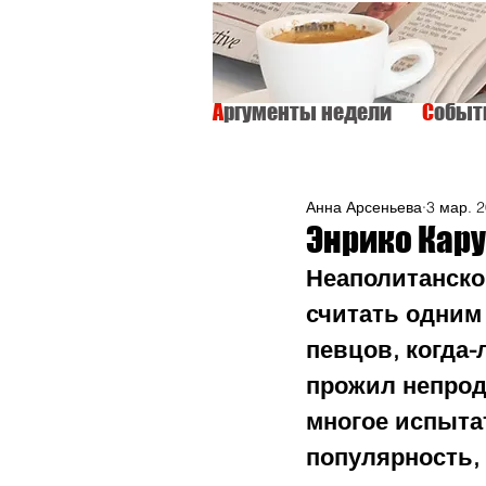
А
ргументы недели
С
обы
ВСЕ
ИНТЕРВЬЮ
ОБЩЕСТВО
Анна Арсеньева
3 мар. 2
Энрико Кару
Неаполитанског
считать одним
певцов, когда
прожил непрод
многое испыта
популярность,