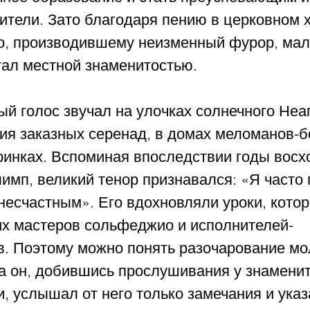
ители. Зато благодаря пению в церковном 
, производившему неизменный фурор, маль
тал местной знаменитостью.
й голос звучал на улочках солнечного Неа
ия заказных серенад, в домах меломанов-бо
ринках. Вспоминая впоследствии годы восх
мп, великий тенор признавался: «Я часто 
несчастным». Его вдохновляли уроки, котор
их мастеров сольфеджио и исполнителей-
. Поэтому можно понять разочарование мо
да он, добившись прослушивания у знаменит
 услышал от него только замечания и указ