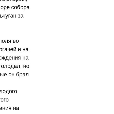
хоре собора 
чуган за 
поля во 
гачей и на 
ождения на 
голодал, но 
ые он брал 
лодого 
ого 
ания на 