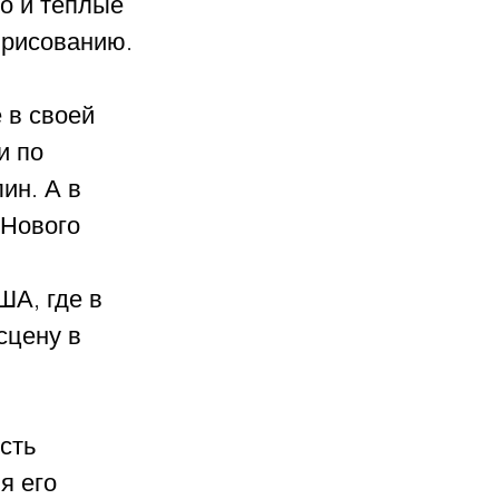
о и теплые 
 рисованию.
 в своей 
и по 
ин. А в 
 Нового 
ША, где в 
сцену в 
сть 
я его 