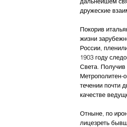
дальнейшем свя
дружеские взаи
Покорив итальян
жизни зарубежн
России, пленили
1903 году следо
Света. Получив
Метрополитен-оп
течении почти д
качестве ведуще
Отныне, по иро
лицезреть бывш