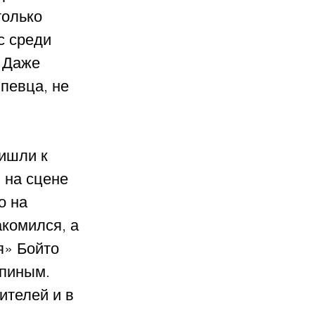
только 
с среди 
 Даже 
певца, не 
ишли к 
 на сцене 
о на 
комился, а 
» Бойто 
пиным. 
ителей и в 