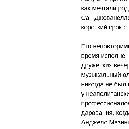
как мечтали род
Сан Джованелло
короткий срок с
Его неповторимы
время исполнен
дружеских вече
музыкальный оли
никогда не был 
у неаполитанск
профессионалов
дарования, ког
Анджело Мазини,