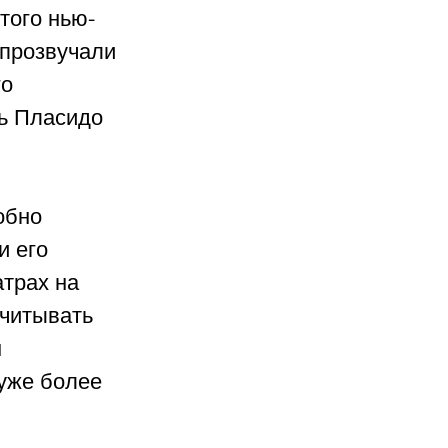
того нью-
 прозвучали 
о 
ь Пласидо 
обно 
 его 
трах на 
читывать 
 
уже более 