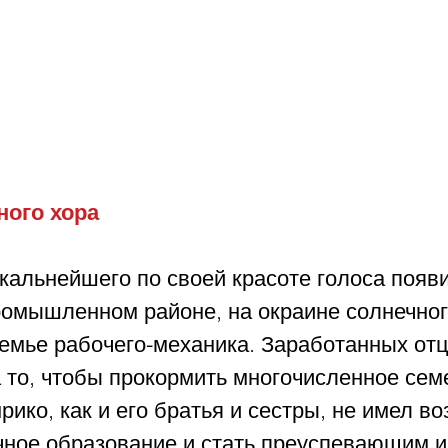
ого хора 
альнейшего по своей красоте голоса появи
омышленном районе, на окраине солнечног
семье рабочего-механика. Заработанных отц
 то, чтобы прокормить многочисленное сем
рико, как и его братья и сестры, не имел в
чное образование и стать преуспевающим и