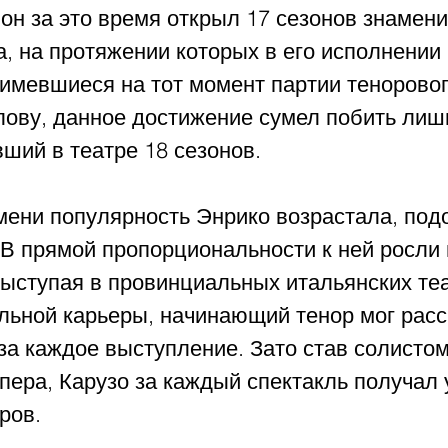
 он за это время открыл 17 сезонов знамени
а, на протяжении которых в его исполнении
 имевшиеся на тот момент партии теноровог
слову, данное достижение сумел побить лиш
ший в театре 18 сезонов.
мени популярность Энрико возрастала, под
В прямой пропорциональности к ней росли и
выступая в провинциальных итальянских теа
альной карьеры, начинающий тенор мог расс
за каждое выступление. Зато став солистом
пера, Карузо за каждый спектакль получал 
ров.