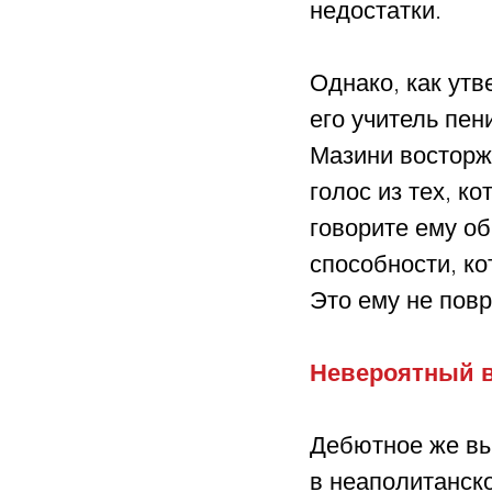
недостатки.
Однако, как ут
его учитель пе
Мазини восторж
голос из тех, к
говорите ему об
способности, к
Это ему не повр
Невероятный 
Дебютное же вы
в неаполитанск