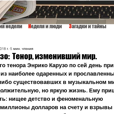
тия недели
Н
еделя и люди
З
агадки и тайны
КУЛЬТУРА
ИСТОРИЯ
ТАЙНЫ МИРА
Вкусно и просто
018 г.
5 мин. чтения
зо: Тенор, изменивший мир.
о тенора Энрико Карузо по сей день при
 из наиболее одаренных и прославленны
-либо существовавших в музыкальном ми
олжительную, но яркую жизнь. Ему при
ть: нищее детство и феноменальную 
 миллионы долларов на счету и взрывы 