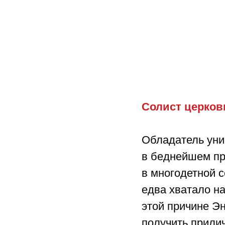
Солист церковн
Обладатель уник
в беднейшем пр
в многодетной 
едва хватало на
этой причине Эн
получить прили