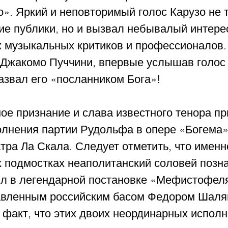
». Яркий и неповторимый голос Карузо не 
ие публики, но и вызвал небывалый интере
 музыкальных критиков и профессионалов.
Джакомо Пуччини, впервые услышав голос 
азвал его «посланником Бога»!
ое признание и слава известного тенора пр
олнения партии Рудольфа в опере «Богема»
тра Ла Скала. Следует отметить, что именн
 подмостках неаполитанский соловей позна
ил в легендарной постановке «Мефистофеля
авленным российским басом Федором Шаля
 факт, что этих двоих неординарных исполн