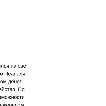
лся на свет 
о Неаполя, 
ом денег 
ейство. По 
озможности 
нженером, 