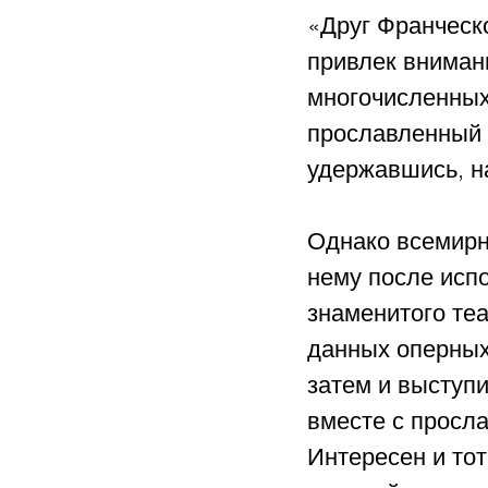
«Друг Франческо
привлек вниман
многочисленных
прославленный 
удержавшись, н
Однако всемирн
нему после исп
знаменитого теа
данных оперных
затем и выступ
вместе с просл
Интересен и тот