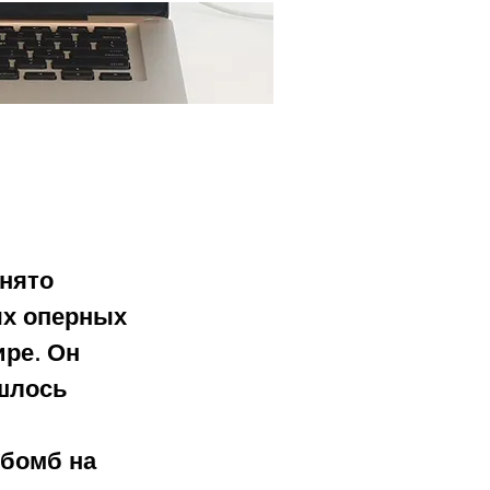
Ещё...
нято 
х оперных 
ре. Он 
шлось 
бомб на 