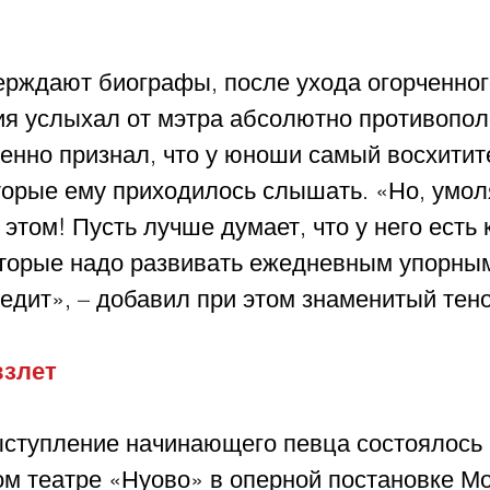
верждают биографы, после ухода огорченног
ния услыхал от мэтра абсолютно противопол
енно признал, что у юноши самый восхитит
оторые ему приходилось слышать. «Но, умол
 этом! Пусть лучше думает, что у него есть 
оторые надо развивать ежедневным упорным
едит», – добавил при этом знаменитый тено
взлет
ступление начинающего певца состоялось в
ом театре «Нуово» в оперной постановке М