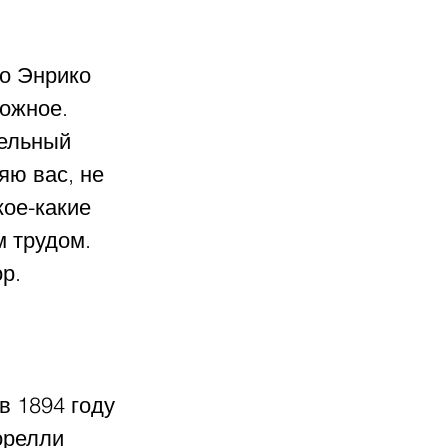
о Энрико 
ожное. 
ельный 
яю вас, не 
кое-какие 
 трудом. 
р.
 1894 году 
орелли 