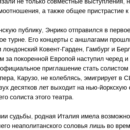
зали не только совместные выступления, н
моотношения, а также общее пристрастие к
скую публику, Энрико отправился в первое
ое турне. Его концерты с аншлагами прошл
 лондонский Ковент-Гарден, Гамбург и Берл
м за покоренной Европой наступил черед и
 официальное приглашение стать солистом 
ера, Карузо, не колеблясь, эмигрирует в С
вух десятков лет выходит на нью-йоркскую 
го солиста этого театра.
нии судьбы, родная Италия имела возможно
его неаполитанского соловья лишь во врем