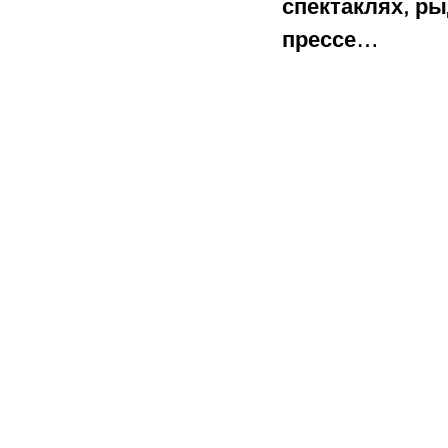
спектаклях, р
прессе…