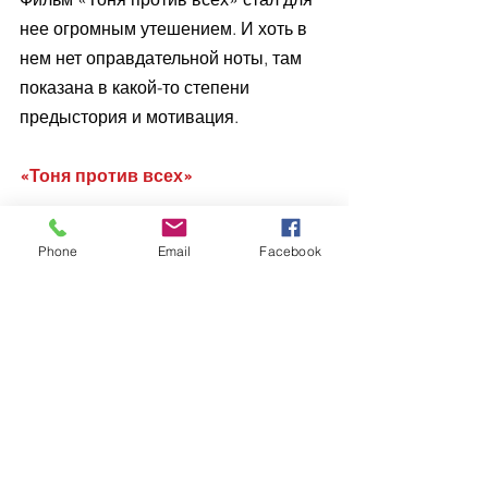
нее огромным утешением. И хоть в 
нем нет оправдательной ноты, там 
показана в какой-то степени 
предыстория и мотивация.
«Тоня против всех» 
Режиссер Крейг Гиллеспи снял 
Phone
Email
Facebook
фильм в достаточно интересной 
манере – у него нет того самого 
главного положительного героя, 
обязательного для каждой 
кинокартины. Есть некое 
повествование, где человеческие 
пороки, слабости, достоинства 
играют за него. На экране перед 