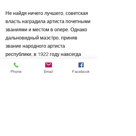
Не найдя ничего лучшего, советская 
власть наградила артиста почетными 
званиями и местом в опере. Однако 
дальновидный маэстро, приняв 
звание народного артиста 
республики, в 1922 году навсегда 
покинул Россию вместе со своей 
огромной семьей – хрупкая Иола, 
Phone
Email
Facebook
родившая Шаляпину шестерых 
детей, все еще оставалась в 
Петербурге, а вторая жена Мария 
Петцольд, родившая троих дочерей, 
уезжала со всем семейством. 
Пятеро детей от первого брака 
присоединились к ним через 