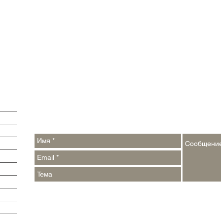
Обратная связь:
Контакты:
argumenti@pressa.one
,
events_week@pressa.one