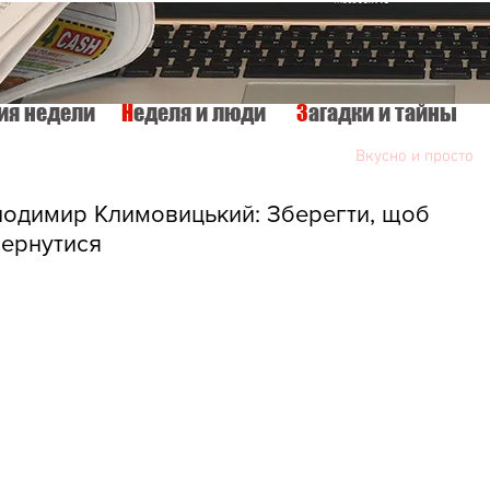
тия недели
Н
еделя и люди
З
агадки и тайны
КУЛЬТУРА
ИСТОРИЯ
ТАЙНЫ МИРА
Вкусно и просто
димир Климовицький: Зберегти, щоб
ернутися