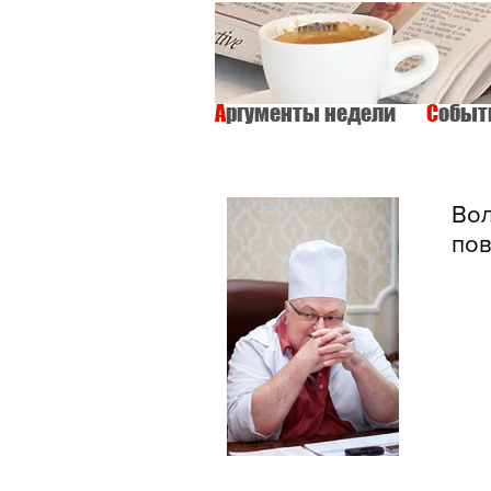
А
ргументы недели
С
обы
ВСЕ
ИНТЕРВЬЮ
ОБЩЕСТВО
Воло
пов