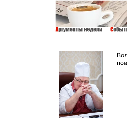
А
ргументы недели
С
обы
ВСЕ
ИНТЕРВЬЮ
ОБЩЕСТВО
Воло
пов