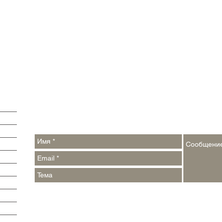
Обратная связь:
Контакты:
argumenti@pressa.one
,
events_week@pressa.one