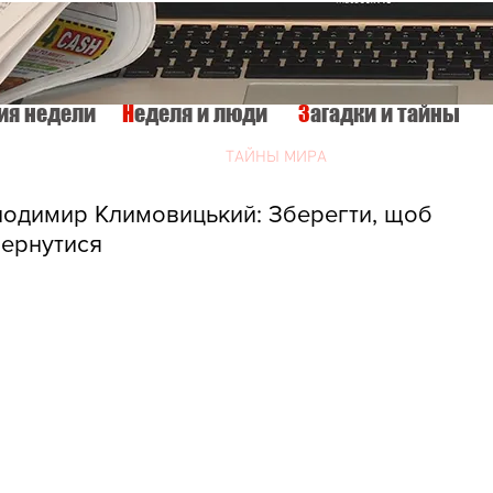
тия недели
Н
еделя и люди
З
агадки и тайны
КУЛЬТУРА
ИСТОРИЯ
ТАЙНЫ МИРА
Вкусно и просто
димир Климовицький: Зберегти, щоб
ернутися