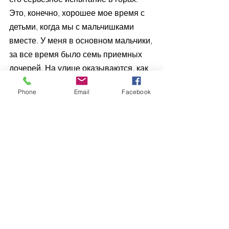
Это, конечно, хорошее мое время с 
детьми, когда мы с мальчишками 
вместе. У меня в основном мальчики, 
за все время было семь приемных 
дочерей. На улице оказываются, как 
правило, мальчишки. Они там хоть 
Phone
Email
Facebook
как-то выживают, девочки – 
практически нет. Так вот на Монблан 
мы отправились с сыновьями и 
одной приемной дочерью. Они все 
справились с очень непростой 
задачей.
Ко мне недавно приезжал 
председатель альпинистского клуба 
Мариуполя, чтобы поздравить. 