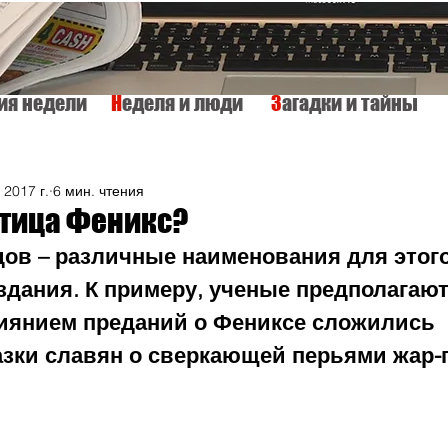
тия недели
Н
еделя и люди
З
агадки и тайны
КУЛЬТУРА
ИСТОРИЯ
ТАЙНЫ МИРА
Вкусно и просто
 2017 г.
6 мин. чтения
птица Феникс?
дов – различные наименования для этого
здания. К примеру, ученые предполагают,
иянием преданий о Фениксе сложились 
зки славян о сверкающей перьями жар-