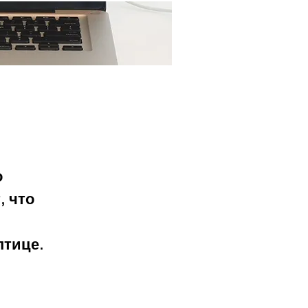
Ещё...
 
 что 
птице.