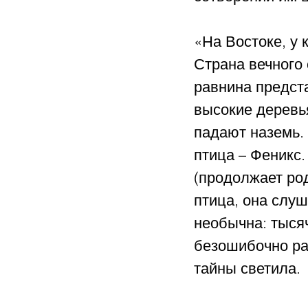
«На Востоке, у 
Страна вечного 
равнина предста
высокие деревья
падают наземь.
птица – Феникс.
(продолжает род
птица, она слуш
необычна: тысяч
безошибочно раз
тайны светила.