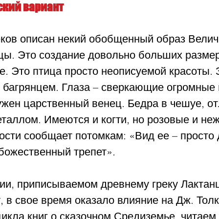
ский вариант
еков описан некий обобщенный образ Велич
цы. Это создание довольно больших размер
е. Это птица просто неописуемой красоты. 
 багрянцем. Глаза – сверкающие огромные 
ужен царственный венец. Бедра в чешуе, о
таллом. Имеются и когти, но розовые и не
ости сообщает потомкам: «Вид ее – просто 
 божественный трепет».
нии, приписываемом древнему греку Лактан
у, в свое время оказало влияние на Дж. Тол
цикла книг о сказочном Средиземье, читае