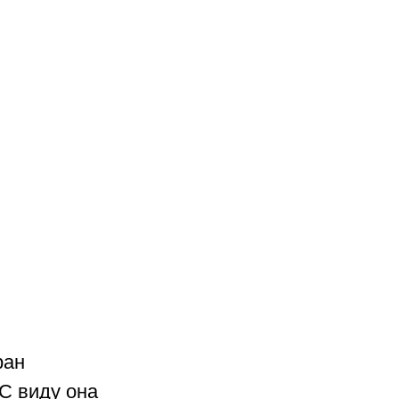
ран 
С виду она 