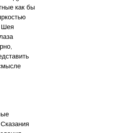
тные как бы 
яркостью 
 Шея 
лаза 
рно, 
едставить 
смысле 
ные 
 Сказания 