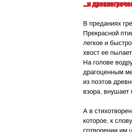
…и древнегрече
В преданиях гр
Прекрасной пти
легкое и быстро
хвост ее пылает
На голове водр
драгоценным ме
из поэтов древн
взора, внушает
А в стихотворе
которое, к слов
сотворении им 