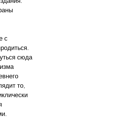
здания. 
раны 
 с 
родиться. 
уться сюда 
изма 
евнего 
ядит то, 
иклически 
я 
ми.