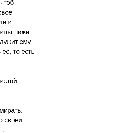
чтоб 
вое, 
ле и 
тицы лежит 
служит ему 
ее, то есть 
истой 
мирать. 
о своей 
с 