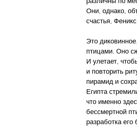
различны по ме
Они, однако, о
счастья, Феникс
Это диковинное
птицами. Оно сж
И улетает, чтоб
и повторить рит
пирамид и сохр
Египта стремили
что именно зде
бессмертной пт
разработка его