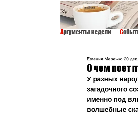
А
ргументы недели
С
обы
ВСЕ
ИНТЕРВЬЮ
ОБЩЕСТВО
Евгения Мережко
20 дек.
О чем поет 
У разных наро
загадочного со
именно под вл
волшебные ска