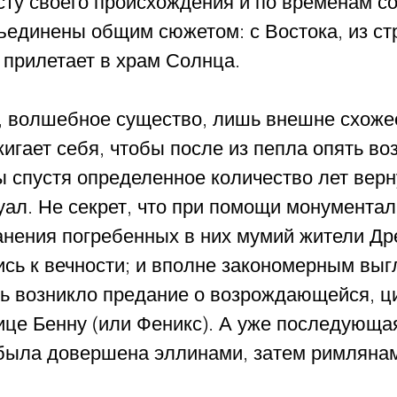
сту своего происхождения и по временам со
бъединены общим сюжетом: с Востока, из ст
 прилетает в храм Солнца. 
, волшебное существо, лишь внешне схожее
игает себя, чтобы после из пепла опять воз
ы спустя определенное количество лет верн
уал. Не секрет, что при помощи монументал
анения погребенных в них мумий жители Др
сь к вечности; и вполне закономерным выгл
сь возникло предание о возрождающейся, ц
ице Бенну (или Феникс). А уже последующа
 была довершена эллинами, затем римляна