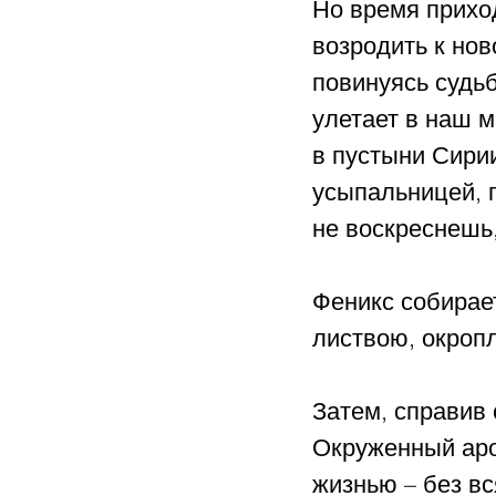
Но время приход
возродить к нов
повинуясь судьб
улетает в наш м
в пустыни Сирии
усыпальницей, п
не воскреснешь,
Феникс собирает
листвою, окропл
Затем, справив 
Окруженный аром
жизнью – без вс