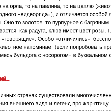
 на орла, то на павлина, то на цаплю (живо
 одного «видеоряда»), и отличается особой 
. Оно то золотое, то пурпурное с багряным.
ается, как радуга, клюв имеет цвет розы. Г
 «говорящие». Особо «отличились», бесспо
животное напоминает (если попробовать пр
смесь бульдога с носорогом» в буквальном 
кий…
личных странах существовали многочислен
ия внешнего вида и легенд про жар-птицу.