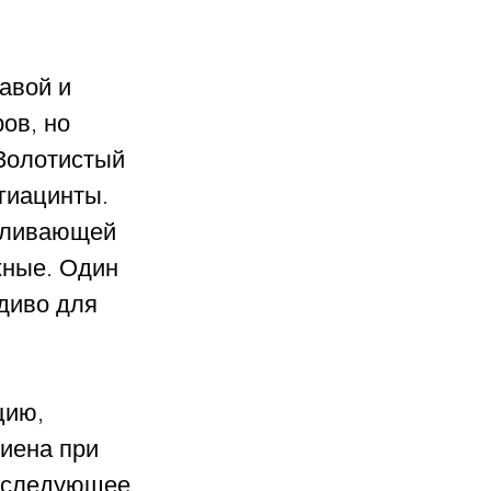
авой и 
ов, но 
Золотистый 
гиацинты. 
тливающей 
жные. Один 
диво для 
цию, 
киена при 
м следующее.