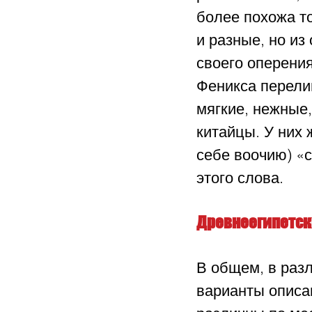
более похожа то
и разные, но из
своего оперения
Феникса перелив
мягкие, нежные,
китайцы. У них 
себе воочию) «
этого слова.
Древнеегипетс
В общем, в раз
варианты описан