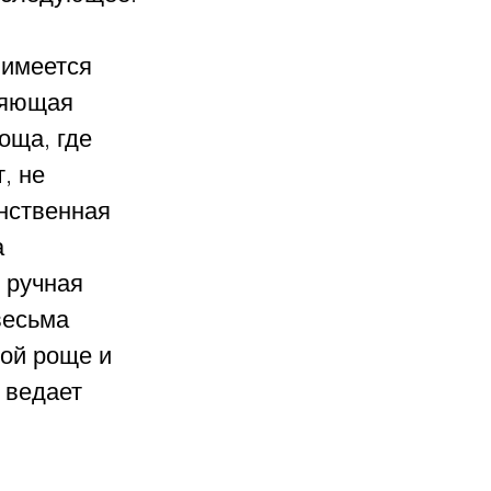
 имеется 
ияющая 
оща, где 
, не 
нственная 
 
 ручная 
весьма 
ой роще и 
 ведает 