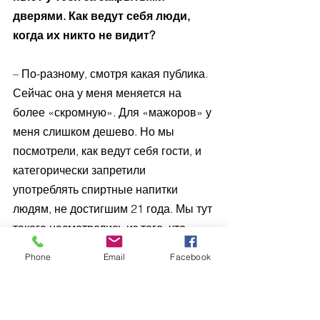
дверями. Как ведут себя люди, 
когда их никто не видит? 
– По-разному, смотря какая публика. 
Сейчас она у меня меняется на 
более «скромную». Для «мажоров» у 
меня слишком дешево. Но мы 
посмотрели, как ведут себя гости, и 
категорически запретили 
употреблять спиртные напитки 
людям, не достигшим 21 года. Мы тут 
такого насмотрелись из того, что 
вытворяют пьяные школьники да 
Phone
Email
Facebook
подростки! Понимаешь, у меня в 
одном зале могут быть дети, а в 
другом парочки, в третьем компании 