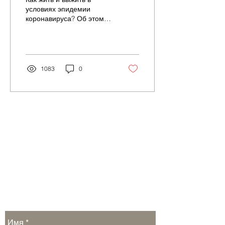
условиях эпидемии
коронавируса? Об этом –
в беседе журналиста
Ольги ШЕПИТЬКО с
врачом-инфекционистом,
с начала...
1083
0
Обратная связь: