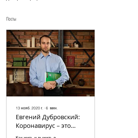
Посты
13 нояб. 2020 г.
∙
6
мин.
Евгений Дубровский:
Коронавирус – это
надолго
Как жить и выжить в