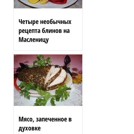
Четыре необычных
рецепта блинов на
Масленицу
Блинные розы 1,5 стакана
муки 200 г вишен 125 мл
сыворотки 100 г сгущенного
молока 2 яйца 3 ст. л.
растительного масла 1 ст. л.
сахара...
Мясо, запеченное в
духовке