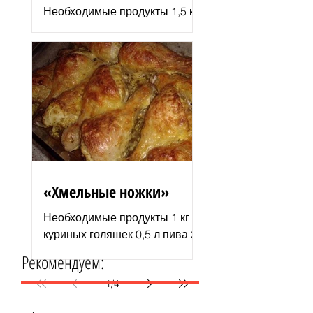
Необходимые продукты 1,5 кг
филе индюшки соль молотая
паприка смесь сухих
итальянских трав черный
молотый перец 2–3 ст. л.
растительного...
«Хмельные ножки»
Необходимые продукты 1 кг
куриных голяшек 0,5 л пива 2–
3 ст. л. майонеза специи для
Рекомендуем:
курицы соль и перец по вкусу
1 пачка изюма (200 г )...
1
/
4