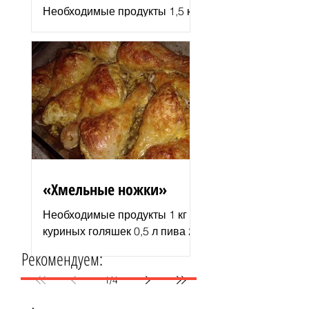
Необходимые продукты 1,5 кг
филе индюшки соль молотая
паприка смесь сухих
итальянских трав черный
молотый перец 2–3 ст. л.
растительного...
«Хмельные ножки»
Необходимые продукты 1 кг
куриных голяшек 0,5 л пива 2–
3 ст. л. майонеза специи для
Рекомендуем:
курицы соль и перец по вкусу
1 пачка изюма (200 г )...
1
/
4