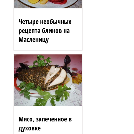
Четыре необычных
рецепта блинов на
Масленицу
Блинные розы 1,5 стакана
муки 200 г вишен 125 мл
сыворотки 100 г сгущенного
молока 2 яйца 3 ст. л.
растительного масла 1 ст. л.
сахара...
Мясо, запеченное в
духовке