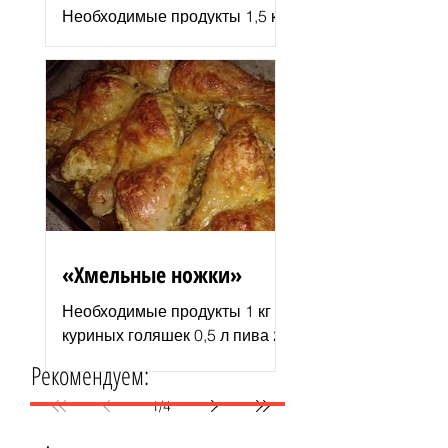
Необходимые продукты 1,5 кг
филе индюшки соль молотая
паприка смесь сухих
итальянских трав черный
молотый перец 2–3 ст. л.
растительного...
«Хмельные ножки»
Необходимые продукты 1 кг
куриных голяшек 0,5 л пива 2–
3 ст. л. майонеза специи для
Рекомендуем:
курицы соль и перец по вкусу
1 пачка изюма (200 г )...
1
/
4