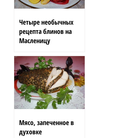
Четыре необычных
рецепта блинов на
Масленицу
Блинные розы 1,5 стакана
муки 200 г вишен 125 мл
сыворотки 100 г сгущенного
молока 2 яйца 3 ст. л.
растительного масла 1 ст. л.
сахара...
Мясо, запеченное в
духовке