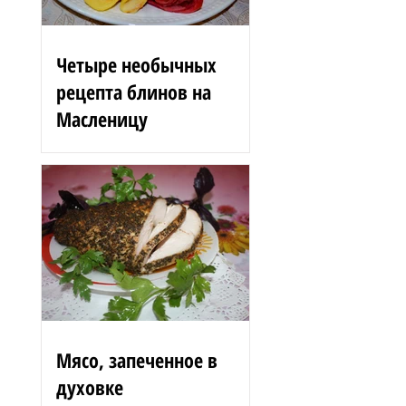
Четыре необычных
рецепта блинов на
Масленицу
Блинные розы 1,5 стакана
муки 200 г вишен 125 мл
сыворотки 100 г сгущенного
молока 2 яйца 3 ст. л.
растительного масла 1 ст. л.
сахара...
Мясо, запеченное в
духовке