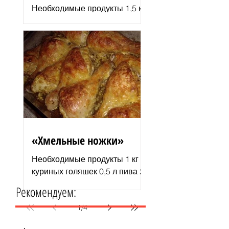
Необходимые продукты 1,5 кг
филе индюшки соль молотая
паприка смесь сухих
итальянских трав черный
молотый перец 2–3 ст. л.
растительного...
«Хмельные ножки»
Необходимые продукты 1 кг
куриных голяшек 0,5 л пива 2–
3 ст. л. майонеза специи для
Рекомендуем:
курицы соль и перец по вкусу
1 пачка изюма (200 г )...
1
/
4