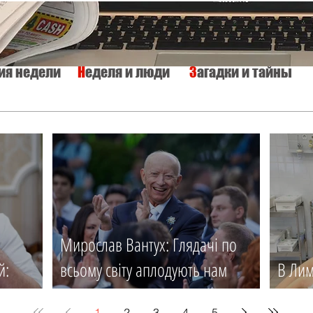
тия недели
Н
еделя и люди
З
агадки и тайны
КУЛЬТУРА
ИСТОРИЯ
ТАЙНЫ МИРА
Вкусно и просто
Мирослав Вантух: Глядачі по
й:
всьому світу аплодують нам
В Лим
ся
стоячи
мед. 
1
2
3
4
5