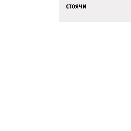
стоячи
Успіх – постійний супутник ць
славетного колективу. Так бул
його засновника – видатного 
хореографа, педагога Павла..