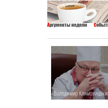
А
ргументы недели
С
обы
ВСЕ
ИНТЕРВЬЮ
ОБЩЕСТВО
Володимир Климовицьки
Зберегти, щоб повернути