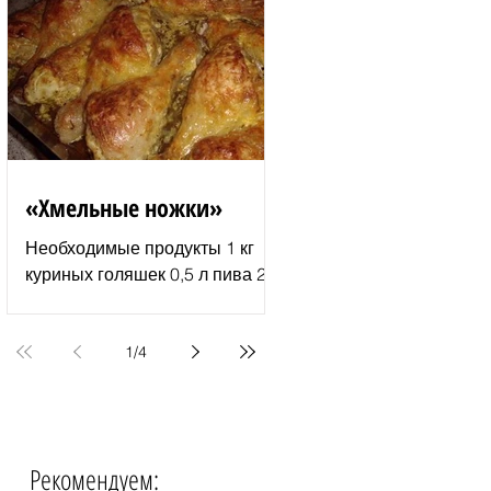
молотый перец 2–3 ст. л.
растительного...
«Хмельные ножки»
Необходимые продукты 1 кг
куриных голяшек 0,5 л пива 2–
3 ст. л. майонеза специи для
курицы соль и перец по вкусу 1
пачка изюма (200 г )...
1
/
4
Рекомендуем:
События недели