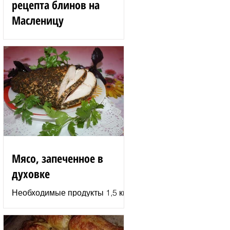
рецепта блинов на
Масленицу
Блинные розы 1,5 стакана
муки 200 г вишен 125 мл
сыворотки 100 г сгущенного
молока 2 яйца 3 ст. л.
растительного масла 1 ст. л.
сахара...
Мясо, запеченное в
духовке
Необходимые продукты 1,5 кг
филе индюшки соль молотая
паприка смесь сухих
итальянских трав черный