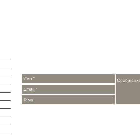
Обратная связь:
Контакты:
argumenti@pressa.one
,
events_week@pressa.one
Реклама на сайте и в печатных СМИ