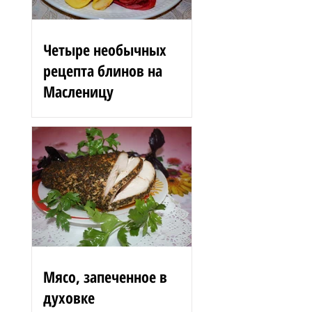
Четыре необычных
рецепта блинов на
Масленицу
Блинные розы 1,5 стакана
муки 200 г вишен 125 мл
сыворотки 100 г сгущенного
молока 2 яйца 3 ст. л.
растительного масла 1 ст. л.
сахара...
Мясо, запеченное в
духовке