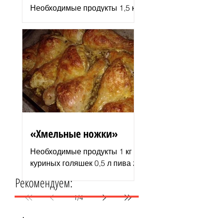
Необходимые продукты 1,5 кг
филе индюшки соль молотая
паприка смесь сухих
итальянских трав черный
молотый перец 2–3 ст. л.
растительного...
«Хмельные ножки»
Необходимые продукты 1 кг
куриных голяшек 0,5 л пива 2–
3 ст. л. майонеза специи для
Рекомендуем:
курицы соль и перец по вкусу
1 пачка изюма (200 г )...
1
/
4