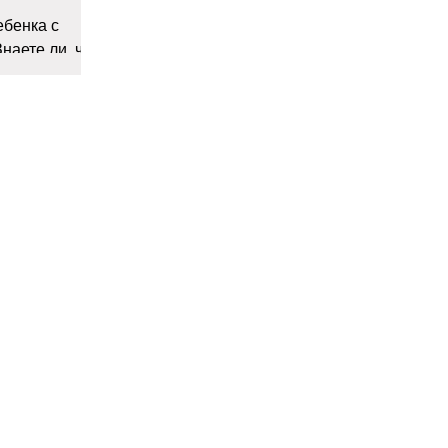
ебенка с
наете ли, чем
 сколь