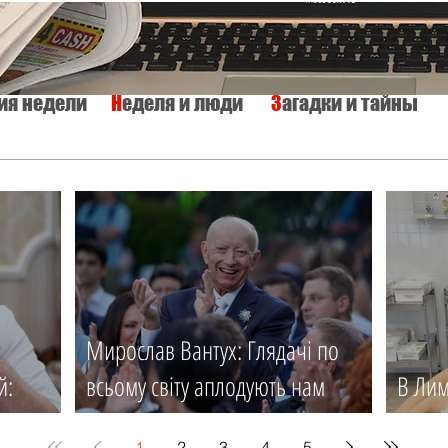
тия недели
Н
еделя и люди
З
агадки и тайны
КУЛЬТУРА
ИСТОРИЯ
ТАЙНЫ МИРА
Вкусно и просто
Мирослав Вантух: Глядачі по
й:
всьому світу аплодують нам
В Лим
ся
стоячи
мед. 
1
2
3
4
5