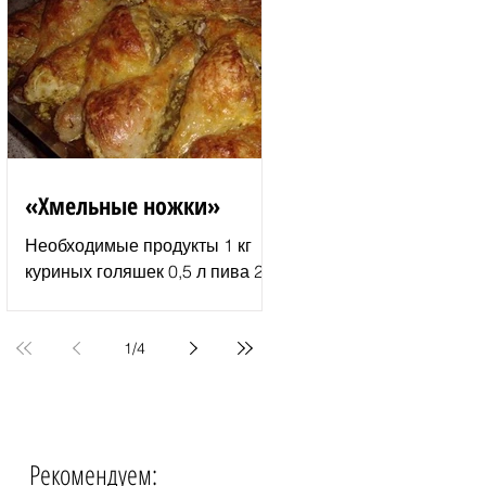
молотый перец 2–3 ст. л.
растительного...
«Хмельные ножки»
Необходимые продукты 1 кг
куриных голяшек 0,5 л пива 2–
3 ст. л. майонеза специи для
курицы соль и перец по вкусу 1
пачка изюма (200 г )...
1
/
4
Рекомендуем:
События недели