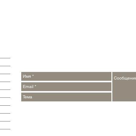
Обратная связь:
Контакты:
argumenti@pressa.one
,
events_week@pressa.one
Реклама на сайте и в печатных СМИ