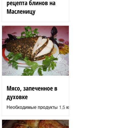
рецепта блинов на
Масленицу
Блинные розы 1,5 стакана
муки 200 г вишен 125 мл
сыворотки 100 г сгущенного
молока 2 яйца 3 ст. л.
растительного масла 1 ст. л.
сахара...
Мясо, запеченное в
духовке
Необходимые продукты 1,5 кг
филе индюшки соль молотая
паприка смесь сухих
итальянских трав черный