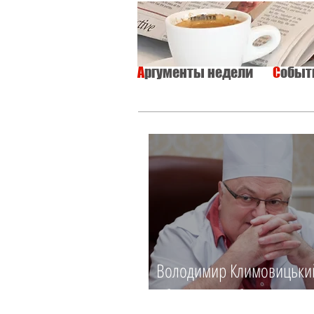
А
ргументы недели
С
обы
ВСЕ
ИНТЕРВЬЮ
ОБЩЕСТВО
Володимир Климовицьки
Зберегти, щоб повернути