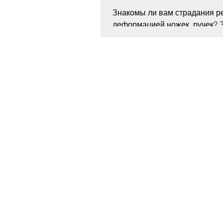
Знакомы ли вам страдания р
деформацией ножек, ручек? З
чреваты подобные патологии,
широко распространена эта...