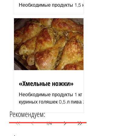
Необходимые продукты 1,5 кг
филе индюшки соль молотая
паприка смесь сухих
итальянских трав черный
молотый перец 2–3 ст. л.
растительного...
«Хмельные ножки»
Необходимые продукты 1 кг
куриных голяшек 0,5 л пива 2–
3 ст. л. майонеза специи для
Рекомендуем:
курицы соль и перец по вкусу
1 пачка изюма (200 г )...
1
/
4