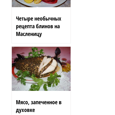
Четыре необычных
рецепта блинов на
Масленицу
Блинные розы 1,5 стакана
муки 200 г вишен 125 мл
сыворотки 100 г сгущенного
молока 2 яйца 3 ст. л.
растительного масла 1 ст. л.
сахара...
Мясо, запеченное в
духовке