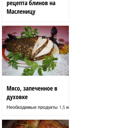
рецепта блинов на
Масленицу
Блинные розы 1,5 стакана
муки 200 г вишен 125 мл
сыворотки 100 г сгущенного
молока 2 яйца 3 ст. л.
растительного масла 1 ст. л.
сахара...
Мясо, запеченное в
духовке
Необходимые продукты 1,5 кг
филе индюшки соль молотая
паприка смесь сухих
итальянских трав черный