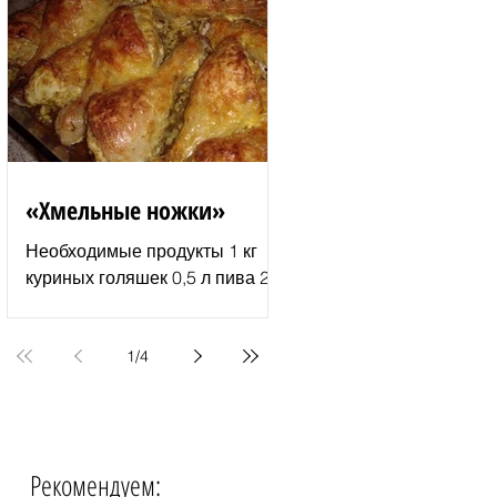
молотый перец 2–3 ст. л.
растительного...
«Хмельные ножки»
Необходимые продукты 1 кг
куриных голяшек 0,5 л пива 2–
3 ст. л. майонеза специи для
курицы соль и перец по вкусу 1
пачка изюма (200 г )...
1
/
4
Рекомендуем:
События недели