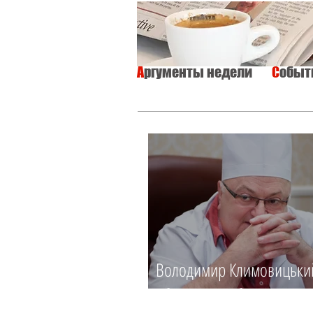
А
ргументы недели
С
обы
ВСЕ
ИНТЕРВЬЮ
ОБЩЕСТВО
Володимир Климовицьки
Зберегти, щоб повернути