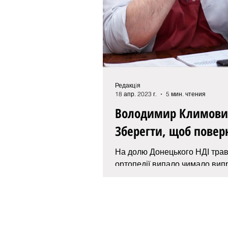
Редакцiя
18 апр. 2023 г.
5 мин. чтения
Володимир Климови
Зберегти, щоб повер
На долю Донецького НДІ трав
ортопедії випало чимало вип
Повзуча агресія Росії ще 201
співробітників...