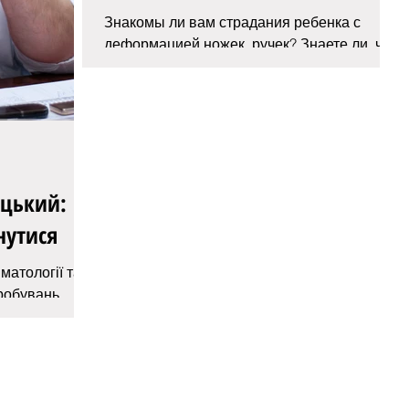
Знакомы ли вам страдания ребенка с
деформацией ножек, ручек? Знаете ли, чем
чреваты подобные патологии, сколь
широко распространена эта...
цький:
нутися
матології та
робувань.
4-го змусила