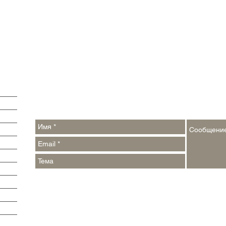
Обратная связь:
Контакты:
argumenti@pressa.one
,
events_week@pressa.one
Реклама на сайте и в печатных СМИ