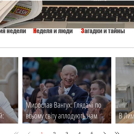
тия недели
Н
еделя и люди
З
агадки и тайны
КУЛЬТУРА
ИСТОРИЯ
ТАЙНЫ МИРА
Вкусно и просто
Мирослав Вантух: Глядачі по
й:
всьому світу аплодують нам
В Лим
ся
стоячи
мед. 
1
2
3
4
5