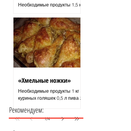
Необходимые продукты 1,5 кг
филе индюшки соль молотая
паприка смесь сухих
итальянских трав черный
молотый перец 2–3 ст. л.
растительного...
«Хмельные ножки»
Необходимые продукты 1 кг
куриных голяшек 0,5 л пива 2–
3 ст. л. майонеза специи для
Рекомендуем:
курицы соль и перец по вкусу
1 пачка изюма (200 г )...
1
/
4