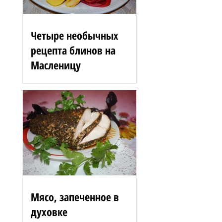
Четыре необычных
рецепта блинов на
Масленицу
Блинные розы 1,5 стакана
муки 200 г вишен 125 мл
сыворотки 100 г сгущенного
молока 2 яйца 3 ст. л.
растительного масла 1 ст. л.
сахара...
Мясо, запеченное в
духовке